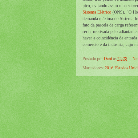
pico, evitando assim uma sobre
Sistema Elétrico
(ONS), "O Horá
demanda máxima do Sistema Inte
fato da parcela de carga refere
seria, motivada pelo adiantamen
haver a coincidência da entrad
comércio e da indústria, cujo m
Postado por
Dani
às
22:28
Ne
Marcadores:
2016
,
Estados Unid