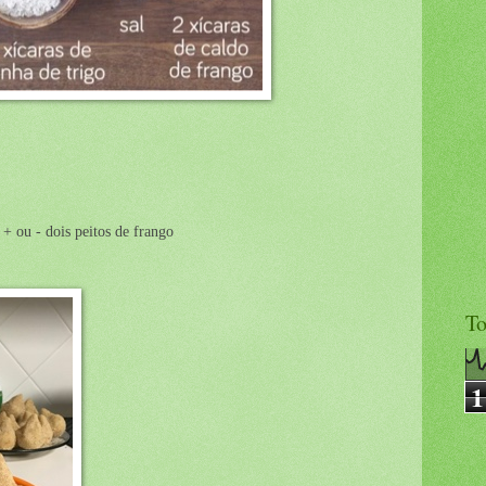
 + ou - dois peitos de frango
To
1