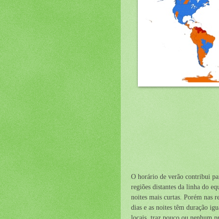
Azul-
O horário de verão contribui p
regiões distantes da linha do eq
noites mais curtas. Porém nas r
dias e as noites têm duração ig
locais, traz pouco ou nenhum pr