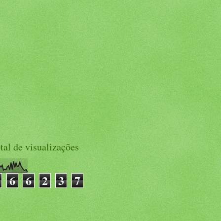
tal de visualizações
6
6
2
3
7