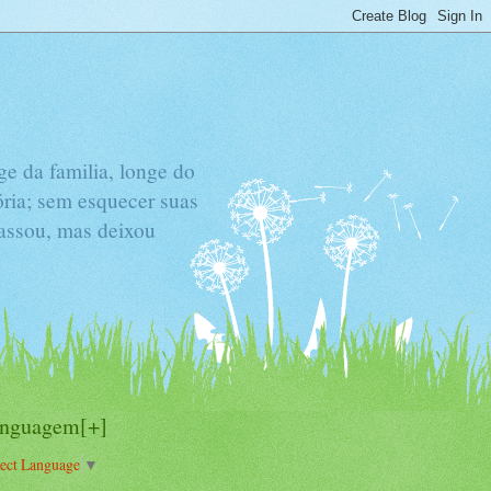
e da familia, longe do
ória; sem esquecer suas
passou, mas deixou
inguagem[+]
lect Language
▼