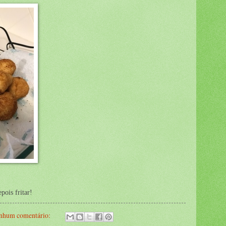
epois fritar!
nhum comentário: