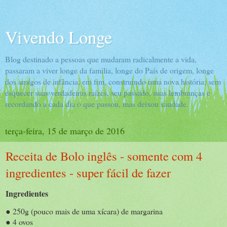
Vivendo Longe
Blog destinado a pessoas que mudaram radicalmente a vida,
passaram a viver longe da familia, longe do País de origem, longe
dos amigos de infância, em fim, construindo uma nova história; sem
esquecer suas verdadeiras raízes, seu passado, suas lembranças e
recordando a cada dia o que passou, mas deixou saudade.
terça-feira, 15 de março de 2016
Receita de Bolo inglês - somente com 4
ingredientes - super fácil de fazer
Ingredientes
● 250g (pouco mais de uma xícara) de margarina
● 4 ovos