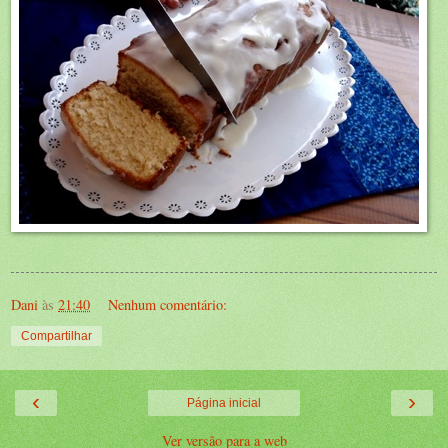
Dani
às
21:40
Nenhum comentário:
Compartilhar
‹
›
Página inicial
Ver versão para a web