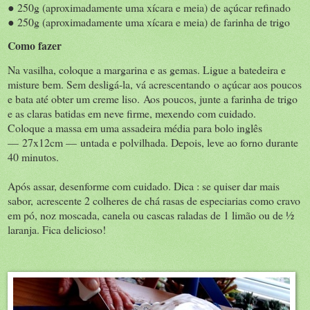
● 250g (aproximadamente uma xícara e meia) de açúcar refinado
● 250g (aproximadamente uma xícara e meia) de farinha de trigo
Como fazer
Na vasilha, coloque a margarina e as gemas. Ligue a batedeira e
misture bem. Sem desligá-la, vá acrescentando o açúcar aos poucos
e bata até obter um creme liso. Aos poucos, junte a farinha de trigo
e as claras batidas em neve firme, mexendo com cuidado.
Coloque a massa em uma assadeira média para bolo inglês
— 27x12cm — untada e polvilhada. Depois, leve ao forno durante
40 minutos.
Após assar, desenforme com cuidado. Dica : se quiser dar mais
sabor, acrescente 2 colheres de chá rasas de especiarias como cravo
em pó, noz moscada, canela ou cascas raladas de 1 limão ou de ½
laranja. Fica delicioso!