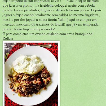
feijão tropeiro decidi improvisar, aí vai : Coei o feijão marrom
que já estava pronto; na frigideira coloquei azeite com cebola
picada, bacon picadinho, linguiça e deixei fritar um pouco. Depois
joguei o feijão coado( totalmente sem caldo) na mesma frigideira ,
mexi, e por fim joguei a nossa farofa Yoki, ( aqui se compra em
mercado mexicano ou trazemos do Brasil) que já vem temperada,
pronto, feijão tropeiro improvisado!
E para completar, um ovinho estalado com arroz branquinho!
Delicia