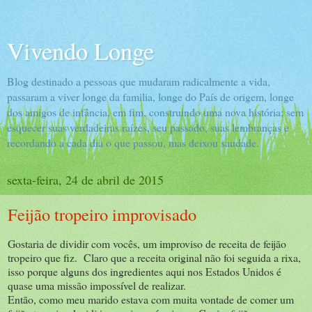
Vivendo Longe
Blog destinado a pessoas que mudaram radicalmente a vida,
passaram a viver longe da familia, longe do País de origem, longe
dos amigos de infância, em fim, construindo uma nova história; sem
esquecer suas verdadeiras raízes, seu passado, suas lembranças e
recordando a cada dia o que passou, mas deixou saudade.
sexta-feira, 24 de abril de 2015
Feijão tropeiro improvisado
Gostaria de dividir com vocês, um improviso de receita de feijão
tropeiro que fiz. Claro que a receita original não foi seguida a rixa,
isso porque alguns dos ingredientes aqui nos Estados Unidos é
quase uma missão impossível de realizar.
Então, como meu marido estava com muita vontade de comer um