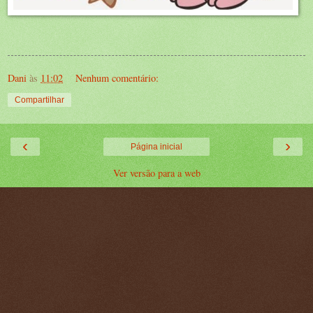
Dani
às
11:02
Nenhum comentário:
Compartilhar
‹
›
Página inicial
Ver versão para a web