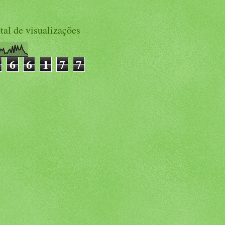
tal de visualizações
6
6
1
7
7