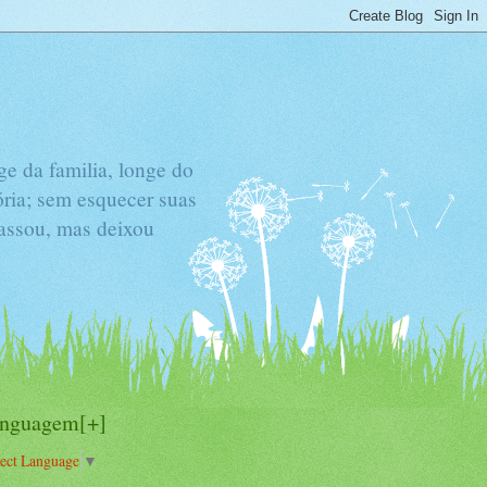
e da familia, longe do
ória; sem esquecer suas
passou, mas deixou
inguagem[+]
lect Language
▼