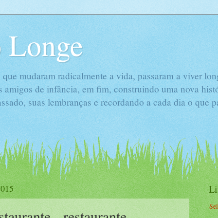
 Longe
 que mudaram radicalmente a vida, passaram a viver long
s amigos de infância, em fim, construindo uma nova hist
passado, suas lembranças e recordando a cada dia o que 
2015
L
Se
taurante - restaurante