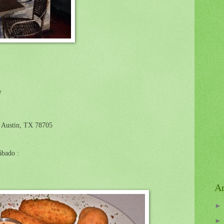
e
, Austin, TX 78705
ábado :
Ar