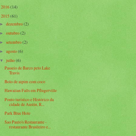
2016
(14)
►
2015
(61)
▼
dezembro
(2)
►
outubro
(2)
►
setembro
(2)
►
agosto
(6)
►
julho
(6)
▼
Passeio de Barco pelo Lake
Travis
Bolo de aipim com coco
Hawaiian Falls em Pflugerville
Ponto turístico e Histórico da
cidade de Austin, R...
Park Blue Hole
Sao Paulo's Restaurante -
restaurante Brasileiro e...