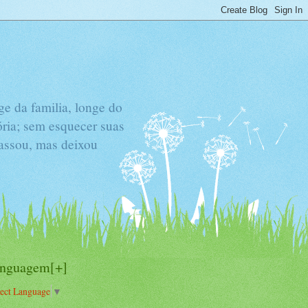
e da familia, longe do
ória; sem esquecer suas
passou, mas deixou
inguagem[+]
lect Language
▼