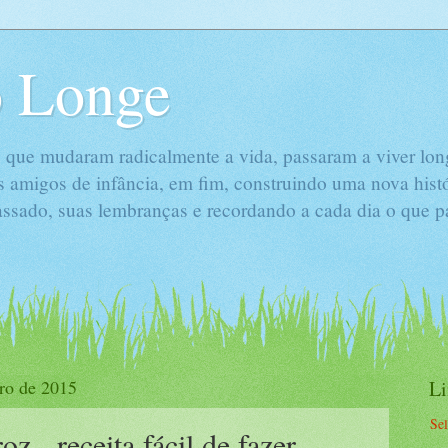
 Longe
 que mudaram radicalmente a vida, passaram a viver long
s amigos de infância, em fim, construindo uma nova hist
passado, suas lembranças e recordando a cada dia o que 
iro de 2015
L
Se
z - receita fácil de fazer