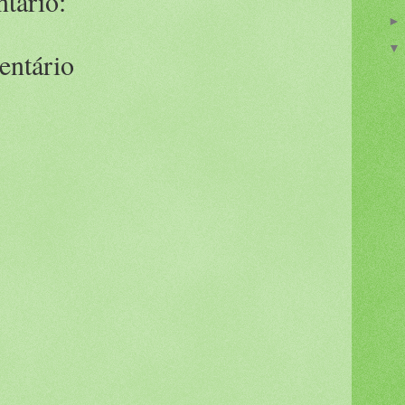
tário:
entário