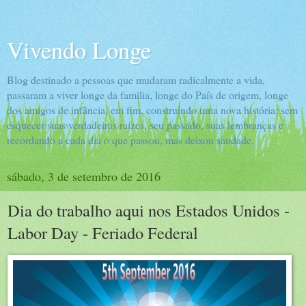
Vivendo Longe
Blog destinado a pessoas que mudaram radicalmente a vida,
passaram a viver longe da familia, longe do País de origem, longe
dos amigos de infância, em fim, construindo uma nova história; sem
esquecer suas verdadeiras raízes, seu passado, suas lembranças e
recordando a cada dia o que passou, mas deixou saudade.
sábado, 3 de setembro de 2016
Dia do trabalho aqui nos Estados Unidos -
Labor Day - Feriado Federal