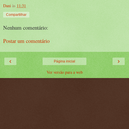
Dani
às
11:31
Compartilhar
Nenhum comentário:
Postar um comentário
‹
›
Página inicial
Ver versão para a web