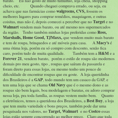
barato. Eu não gosto de muito tumultuo, loja cheia, shopping
cheio, etc. Quando cheguei comprava errado, ou seja, eu
walgreens, CVS,
achava que nas farmácias como
fossem os
melhores lugares para comprar remédios, maquiagem, e outras
Target
coisitas, mas não é, depois comecei a perceber que no
e no
Walmart
vendem mais barato, ou até mesmo nos supermercados
Ross,
da região. Tenho também minhas lojas preferidas como
Marshalls, Home Good, TJMaxx,
que vendem muito mais barato
Macy's
e tem de roupa, brinquedos e até móveis para casa. A
é
uma ótima loja, porém eu só compro com desconto, senão fica
H&M
caro, porém tudo de muita qualidade. Também tem a
e a
Forever 21
, vendem barato, porém o estilo de roupa são modernos
demais pro meu gosto, tipo , roupas que saíram da passarela e
foram direto para essas lojas, eu mesmo tenho um pouco de
dificuldade de encontrar roupas que eu goste. A loja queridinha
GAP
dos Brasileiros é a
, todo mundo tem um casaco da GAP, e
Old Navy
tem uma loja que se chama
que é o mesmo dono e as
roupas são bem legais, boa modelagem e baratas, eu adoro comprar
nessa loja, pra toda família, as roupas vestem muito bem. Quanto
Best Buy
a eletrônicos, temos a queridona dos Brasileiros, a
, a loja
que tem muita variedade e bons preços, também pode dar uma
Target, Walmart
Costco
pesquisada nos valores, no
e no
essas
lojas estão sempre concorrendo ao melhor preço. Claro que toda