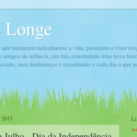
 Longe
 que mudaram radicalmente a vida, passaram a viver long
s amigos de infância, em fim, construindo uma nova hist
passado, suas lembranças e recordando a cada dia o que 
e 2015
L
Se
e Julho - Dia da Independência