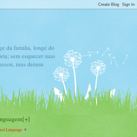
e da familia, longe do
ória; sem esquecer suas
passou, mas deixou
inguagem[+]
lect Language
▼